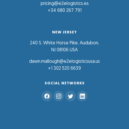
pricing@e2elogistics.es
+34 680 267 791
NEW JERSEY
240 S. White Horse Pike, Audubon,
NJ 08106 USA
dawn.mallough@e2elogisticsusa.us
+1 302 520 6639
SOCIAL NETWORKS