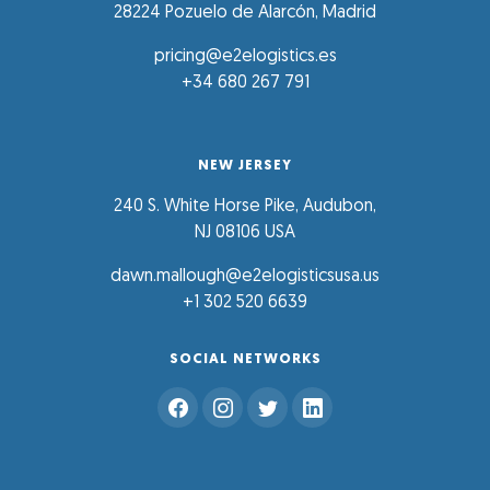
28224 Pozuelo de Alarcón, Madrid
pricing@e2elogistics.es
+34 680 267 791
NEW JERSEY
240 S. White Horse Pike, Audubon,
NJ 08106 USA
dawn.mallough@e2elogisticsusa.us
+1 302 520 6639
SOCIAL NETWORKS